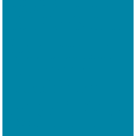
&quot;Честный знак&quot;: подключение к
системе маркировки
&quot;Честный знак&quot;: электронный
документооборот для маркировки
&quot;Честный знак&quot;: подбор оборудования
для маркировки
СБИС
Установка и настройка СБИС Электронная
отчетность
Подключение дополнительного абонента в
системе
Подключение к ЕГАИС АЛКОГОЛЬ
Тендерное сопровождение
Регистрация в ЕИС (ЕРУЗ)
Сопровождение торговых процедур
Оформление банковских гарантий
Электронная подпись
Установка и настройка ПО для работы с ЭП
Регистрация на торговой площадке/госпортале
Настройка и регистрация на портале ФГИС ЦС
SABY (СБИС)
SabyReport: Отчетность через интернет
SabyDocs: Электронный документооборот