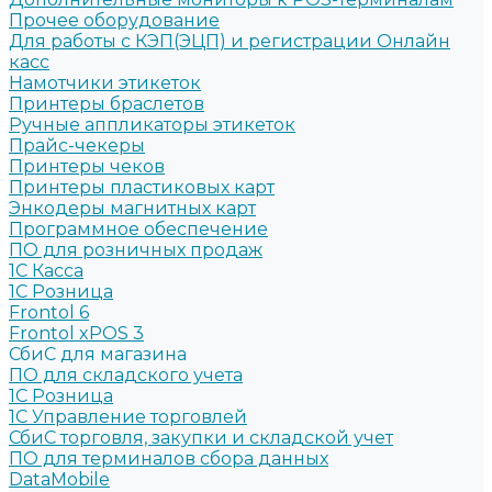
Прочее оборудование
Для работы с КЭП(ЭЦП) и регистрации Онлайн
касс
Намотчики этикеток
Принтеры браслетов
Ручные аппликаторы этикеток
Прайс-чекеры
Принтеры чеков
Принтеры пластиковых карт
Энкодеры магнитных карт
Программное обеспечение
ПО для розничных продаж
1C Касса
1С Розница
Frontol 6
Frontol xPOS 3
СбиС для магазина
ПО для складского учета
1C Розница
1С Управление торговлей
СбиС торговля, закупки и складской учет
ПО для терминалов сбора данных
DataMobile