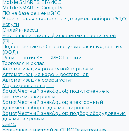
Mobile SMARTS: ЕГАИС 3
Mobile SMARTS: Склад 15
ПО на базе решений 1С
Электронная отчетность и документооборот (ЭДО)
Услуги
Онлайн-кассы
Установка и замена фискальных накопителей
(ФН)
Подключение к Оператору фискальных данных
(ОФД)
Регистрация ККТ в ФНС России
Торговля и склад
Автоматизация розничной торговли
Автоматизация кафе и ресторанов
Автоматизация сферы услуг
Маркировка товаров
&quot;Честный знак&quot;: подключение к
системе маркировки
&quot;Честный знак&quot;: электронный
документооборот для маркировки
&quot;Честный знак&quot;: подбор оборудования
для маркировки
СБИС
Установка и настройка СБИС Электронная