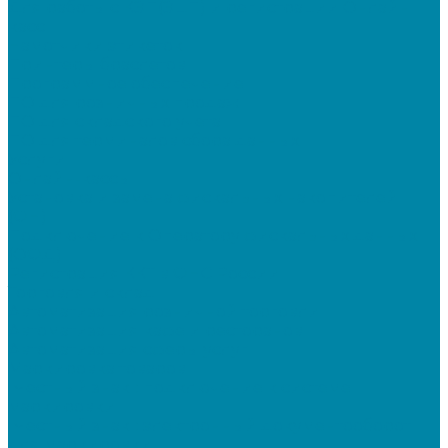
Для работы с КЭП(ЭЦП) и регистрации Онлайн
касс
Намотчики этикеток
Принтеры браслетов
Программное обеспечение
ПО для розничных продаж
ПО для складского учета
ПО для терминалов сбора данных
Услуги
Онлайн-кассы
Установка и замена фискальных накопителей
(ФН)
Подключение к Оператору фискальных данных
(ОФД)
Регистрация ККТ в ФНС России
Торговля и склад
Автоматизация розничной торговли
Автоматизация кафе и ресторанов
Автоматизация сферы услуг
Маркировка товаров
"Честный знак": подключение к системе
маркировки
"Честный знак": электронный документооборот
для маркировки