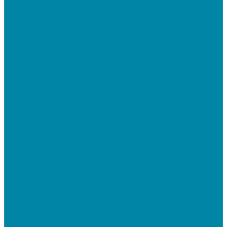
ресторанов
SabyTMS: ЭтРН и автоматизация логистики
Электронная подпись
Электронная подпись для юрлиц и ИП от УЦ ФНС
Электронная подпись для физлиц
Электронная подпись для ГосПорталов
Электронная подпись для торгов
Программы для работы с электронной подписью
Токены для записи электронной подписи
Удаленное продление электронных подписей
Тендеры
Компания
Новости
Отзывы
Вакансии
Политика конфиденциальности
Сертификаты
Реквизиты
Контакты
...
Каталог товаров
Онлайн-кассы
Смарт-терминалы (сенсорные)
Фискальные регистраторы