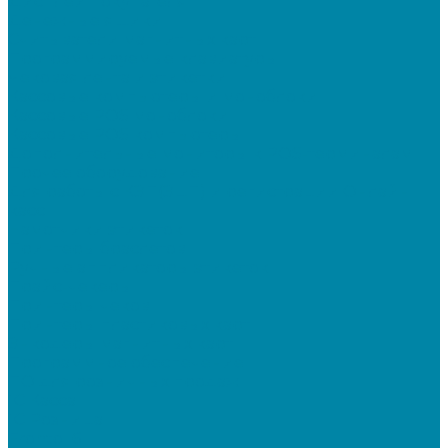
Дисплеи покупателя
Денежные ящики
Считыватели магнитных карт
Программируемые клавиатуры
Чековая лента и этикетки
Кассовые компьютеры и моноблоки
Кассовые POS моноблоки
Кассовые POS компьютеры
Дополнительные мониторы к POS-терминалам
Прочее оборудование
Для работы с КЭП(ЭЦП) и регистрации Онлайн
касс
Намотчики этикеток
Принтеры браслетов
Ручные аппликаторы этикеток
Прайс-чекеры
Принтеры чеков
Принтеры пластиковых карт
Энкодеры магнитных карт
Программное обеспечение
ПО для розничных продаж
1C Касса
1С Розница
Frontol 6