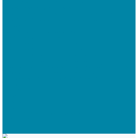
SabyTrade: Поиск торгов и закупок
SabyBu: Бухгалтерия и учет
SabyProfile: Всё о компаниях и владельцах
SabyRetail: Автоматизация магазинов и
ресторанов
SabyTMS: ЭтРН и автоматизация логистики
Электронная подпись
Электронная подпись для юрлиц и ИП от УЦ ФНС
Электронная подпись для физлиц
Электронная подпись для ГосПорталов
Электронная подпись для торгов
Программы для работы с электронной подписью
Токены для записи электронной подписи
Удаленное продление электронных подписей
Тендеры
Компания
Новости
Отзывы
Вакансии
Политика конфиденциальности
Сертификаты
Реквизиты
Контакты