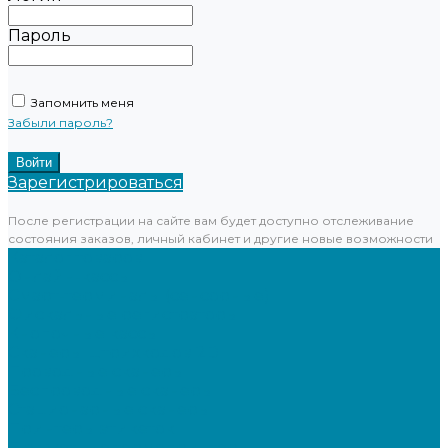
Пароль
Запомнить меня
Забыли пароль?
Зарегистрироваться
После регистрации на сайте вам будет доступно отслеживание
состояния заказов, личный кабинет и другие новые возможности
Каталог товаров
Онлайн-кассы
Смарт-терминалы (сенсорные)
Фискальные регистраторы
Кнопочные кассы
Сканеры штрихкодов 2D
Проводные сканеры
Беспроводные сканеры
Стационарные сканеры
Принтеры этикеток
Бюджетные термопринтеры