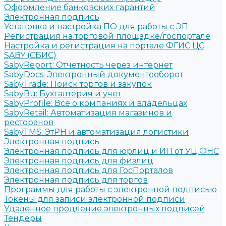
Оформление банковских гарантий
Электронная подпись
Установка и настройка ПО для работы с ЭП
Регистрация на торговой площадке/госпортале
Настройка и регистрация на портале ФГИС ЦС
SABY (СБИС)
SabyReport: Отчетность через интернет
SabyDocs: Электронный документооборот
SabyTrade: Поиск торгов и закупок
SabyBu: Бухгалтерия и учет
SabyProfile: Всё о компаниях и владельцах
SabyRetail: Автоматизация магазинов и
ресторанов
SabyTMS: ЭтРН и автоматизация логистики
Электронная подпись
Электронная подпись для юрлиц и ИП от УЦ ФНС
Электронная подпись для физлиц
Электронная подпись для ГосПорталов
Электронная подпись для торгов
Программы для работы с электронной подписью
Токены для записи электронной подписи
Удаленное продление электронных подписей
Тендеры