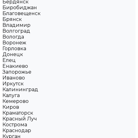
Бердянск
Биробиджан
Благовещенск
Брянск
Владимир
Волгоград
Вологда
Воронеж
Горловка
Донецк
Елец
Енакиево
Запорожье
Иваново
Иркутск
Калининград
Калуга
Кемерово
Киров
Краматорск
Красный Луч
Кострома
Краснодар
Курган