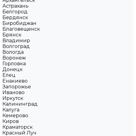
Архангельск
Астрахань
Белгород
Бердянск
Биробиджан
Благовещенск
Брянск
Владимир
Волгоград
Вологда
Воронеж
Горловка
Донецк
Елец
Енакиево
Запорожье
Иваново
Иркутск
Калининград
Калуга
Кемерово
Киров
Краматорск
Красный Луч