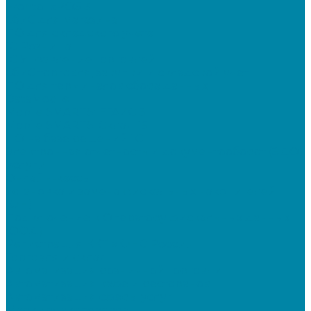
Frontol xPOS 3
СбиС для магазина
ПО для складского учета
1C Розница
1С Управление торговлей
СбиС торговля, закупки и складской учет
ПО для терминалов сбора данных
DataMobile
Mobile SMARTS: ЕГАИС 3
Mobile SMARTS: Склад 15
ПО на базе решений 1С
Электронная отчетность и документооборот (ЭДО)
Услуги
Онлайн-кассы
Установка и замена фискальных накопителей
(ФН)
Подключение к Оператору фискальных данных
(ОФД)
Регистрация ККТ в ФНС России
Торговля и склад
Автоматизация розничной торговли
Автоматизация кафе и ресторанов
Автоматизация сферы услуг
Маркировка товаров