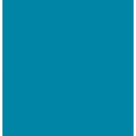
"Честный знак": подбор оборудования для
маркировки
СБИС
Установка и настройка СБИС Электронная
отчетность
Подключение дополнительного абонента в
системе
Подключение к ЕГАИС АЛКОГОЛЬ
Тендерное сопровождение
Регистрация в ЕИС (ЕРУЗ)
Сопровождение торговых процедур
Оформление банковских гарантий
Электронная подпись
Установка и настройка ПО для работы с ЭП
Регистрация на торговой площадке/госпортале
Настройка и регистрация на портале ФГИС ЦС
SABY (СБИС)
SabyReport: Отчетность через интернет
SabyDocs: Электронный документооборот
SabyTrade: Поиск торгов и закупок
SabyBu: Бухгалтерия и учет
SabyProfile: Всё о компаниях и владельцах
SabyRetail: Автоматизация магазинов и