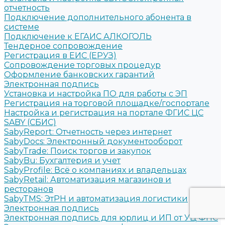
отчетность
Подключение дополнительного абонента в
системе
Подключение к ЕГАИС АЛКОГОЛЬ
Тендерное сопровождение
Регистрация в ЕИС (ЕРУЗ)
Сопровождение торговых процедур
Оформление банковских гарантий
Электронная подпись
Установка и настройка ПО для работы с ЭП
Регистрация на торговой площадке/госпортале
Настройка и регистрация на портале ФГИС ЦС
SABY (СБИС)
SabyReport: Отчетность через интернет
SabyDocs: Электронный документооборот
SabyTrade: Поиск торгов и закупок
SabyBu: Бухгалтерия и учет
SabyProfile: Всё о компаниях и владельцах
SabyRetail: Автоматизация магазинов и
ресторанов
SabyTMS: ЭтРН и автоматизация логистики
Электронная подпись
Электронная подпись для юрлиц и ИП от УЦ ФНС