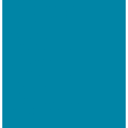
Профессиональные термотрансферные принтеры
Промышленные принтеры
Терминалы сбора данных (ТСД)
Бюджетные ТСД
Профессиональные ТСД
Промышленные ТСД
Электронные весы
Торговые весы
Фасовочные весы с печатью этикеток
Напольные весы
Банковское оборудование
Детекторы банкнот
Счетчики банкнот
Счетчики и сортировщики монет
POS-периферия
Мониторы кассиров
Дисплеи покупателя
Денежные ящики
Кассовые компьютеры и моноблоки
Кассовые POS моноблоки
Кассовые POS компьютеры
Дополнительные мониторы к POS-терминалам
Прочее оборудование