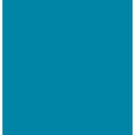
Кнопочные кассы
Сканеры штрихкодов 2D
Проводные сканеры
Беспроводные сканеры
Стационарные сканеры
Принтеры этикеток
Бюджетные термопринтеры
Профессиональные термотрансферные принтеры
Промышленные принтеры
Терминалы сбора данных (ТСД)
Бюджетные ТСД
Профессиональные ТСД
Промышленные ТСД
Электронные весы
Торговые весы
Фасовочные весы с печатью этикеток
Напольные весы
Банковское оборудование
Детекторы банкнот
Счетчики банкнот
Счетчики и сортировщики монет
POS-периферия
Мониторы кассиров