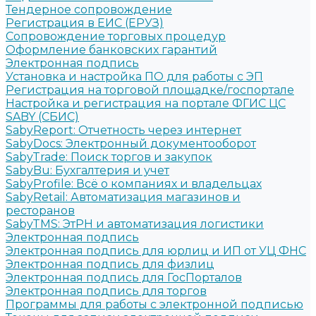
Тендерное сопровождение
Регистрация в ЕИС (ЕРУЗ)
Сопровождение торговых процедур
Оформление банковских гарантий
Электронная подпись
Установка и настройка ПО для работы с ЭП
Регистрация на торговой площадке/госпортале
Настройка и регистрация на портале ФГИС ЦС
SABY (СБИС)
SabyReport: Отчетность через интернет
SabyDocs: Электронный документооборот
SabyTrade: Поиск торгов и закупок
SabyBu: Бухгалтерия и учет
SabyProfile: Всё о компаниях и владельцах
SabyRetail: Автоматизация магазинов и
ресторанов
SabyTMS: ЭтРН и автоматизация логистики
Электронная подпись
Электронная подпись для юрлиц и ИП от УЦ ФНС
Электронная подпись для физлиц
Электронная подпись для ГосПорталов
Электронная подпись для торгов
Программы для работы с электронной подписью