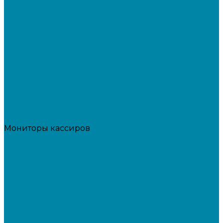
Терминалы сбора данных (ТСД)
Бюджетные ТСД
Профессиональные ТСД
Промышленные ТСД
Электронные весы
Торговые весы
Фасовочные весы с печатью этикеток
Напольные весы
Банковское оборудование
Детекторы банкнот
Счетчики банкнот
Счетчики и сортировщики монет
POS-периферия
Мониторы кассиров
Дисплеи покупателя
Денежные ящики
Кассовые компьютеры и моноблоки
Кассовые POS моноблоки
Кассовые POS компьютеры
Дополнительные мониторы к POS-терминалам
Прочее оборудование
Для работы с КЭП(ЭЦП) и регистрации Онлайн
касс
Намотчики этикеток