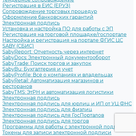
Регистрация в ЕИС (ЕРУЗ)
Сопровождение торговых процедур
Оформление банковских гарантий
Электронная подпись
Установка и настройка ПО для работы с ЭП
Регистрация на торговой площадке/госпортале
Настройка и регистрация на портале ФГИС ЦС
SABY (СБИС)
SabyReport: Отчетность через интернет
SabyDocs: Электронный документооборот
SabyTrade: Поиск торгов и закупок
SabyBu: Бухгалтерия и учет
SabyProfile: Всё о компаниях и владельцах
SabyRetail: Автоматизация магазинов и
ресторанов
SabyTMS: ЭтРН и автоматизация логистики
Электронная подпись
Электронная подпись для юрлиц и ИП от УЦ ФНС
Электронная подпись для физлиц
Электронная подпись для ГосПорталов
Электронная подпись для торгов
Программы для работы с электронной подписью
Токены для записи электронной подписи