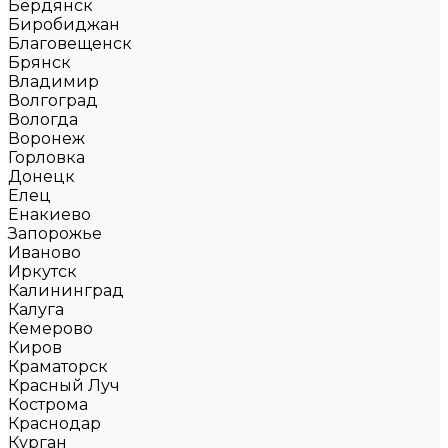
Бердянск
Биробиджан
Благовещенск
Брянск
Владимир
Волгоград
Вологда
Воронеж
Горловка
Донецк
Елец
Енакиево
Запорожье
Иваново
Иркутск
Калининград
Калуга
Кемерово
Киров
Краматорск
Красный Луч
Кострома
Краснодар
Курган