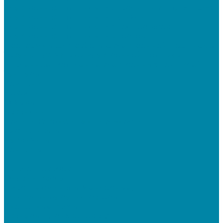
Электронная подпись для юрлиц и ИП от УЦ ФНС
Электронная подпись для физлиц
Электронная подпись для ГосПорталов
Электронная подпись для торгов
Программы для работы с электронной подписью
Токены для записи электронной подписи
Удаленное продление электронных подписей
Тендеры
Компания
Новости
Отзывы
Вакансии
Политика конфиденциальности
Сертификаты
Реквизиты
Контакты
...
Каталог товаров
Онлайн-кассы
Смарт-терминалы (сенсорные)
Фискальные регистраторы
Кнопочные кассы
Сканеры штрихкодов 2D