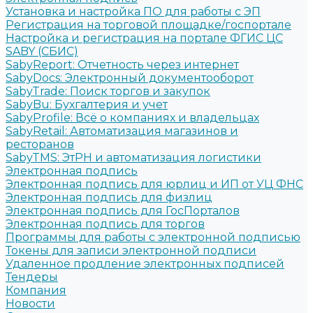
Установка и настройка ПО для работы с ЭП
Регистрация на торговой площадке/госпортале
Настройка и регистрация на портале ФГИС ЦС
SABY (СБИС)
SabyReport: Отчетность через интернет
SabyDocs: Электронный документооборот
SabyTrade: Поиск торгов и закупок
SabyBu: Бухгалтерия и учет
SabyProfile: Всё о компаниях и владельцах
SabyRetail: Автоматизация магазинов и
ресторанов
SabyTMS: ЭтРН и автоматизация логистики
Электронная подпись
Электронная подпись для юрлиц и ИП от УЦ ФНС
Электронная подпись для физлиц
Электронная подпись для ГосПорталов
Электронная подпись для торгов
Программы для работы с электронной подписью
Токены для записи электронной подписи
Удаленное продление электронных подписей
Тендеры
Компания
Новости