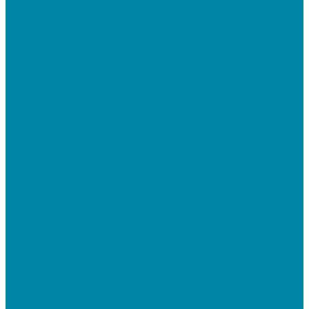
&quot;Честный знак&quot;: электронный
документооборот для маркировки
&quot;Честный знак&quot;: подбор оборудования
для маркировки
СБИС
Установка и настройка СБИС Электронная
отчетность
Подключение дополнительного абонента в
системе
Подключение к ЕГАИС АЛКОГОЛЬ
Тендерное сопровождение
Регистрация в ЕИС (ЕРУЗ)
Сопровождение торговых процедур
Оформление банковских гарантий
Электронная подпись
Установка и настройка ПО для работы с ЭП
Регистрация на торговой площадке/госпортале
Настройка и регистрация на портале ФГИС ЦС
SABY (СБИС)
SabyReport: Отчетность через интернет
SabyDocs: Электронный документооборот
SabyTrade: Поиск торгов и закупок
SabyBu: Бухгалтерия и учет
SabyProfile: Всё о компаниях и владельцах