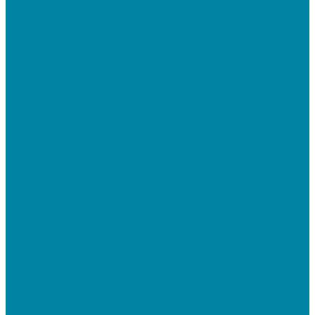
Программируемые клавиатуры
Чековая лента и этикетки
Кассовые компьютеры и моноблоки
Кассовые POS моноблоки
Кассовые POS компьютеры
Дополнительные мониторы к POS-терминалам
Прочее оборудование
Для работы с КЭП(ЭЦП) и регистрации Онлайн
касс
Намотчики этикеток
Принтеры браслетов
Ручные аппликаторы этикеток
Прайс-чекеры
Принтеры чеков
Принтеры пластиковых карт
Энкодеры магнитных карт
Программное обеспечение
ПО для розничных продаж
1C Касса
1С Розница
Frontol 6
Frontol xPOS 3
СбиС для магазина