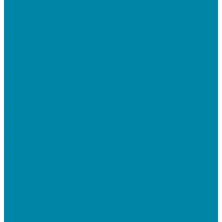
ПО для складского учета
1C Розница
1С Управление торговлей
СбиС торговля, закупки и складской учет
ПО для терминалов сбора данных
DataMobile
Mobile SMARTS: ЕГАИС 3
Mobile SMARTS: Склад 15
ПО на базе решений 1С
Электронная отчетность и документооборот (ЭДО)
Услуги
Онлайн-кассы
Установка и замена фискальных накопителей
(ФН)
Подключение к Оператору фискальных данных
(ОФД)
Регистрация ККТ в ФНС России
Торговля и склад
Автоматизация розничной торговли
Автоматизация кафе и ресторанов
Автоматизация сферы услуг
Маркировка товаров
&quot;Честный знак&quot;: подключение к
системе маркировки