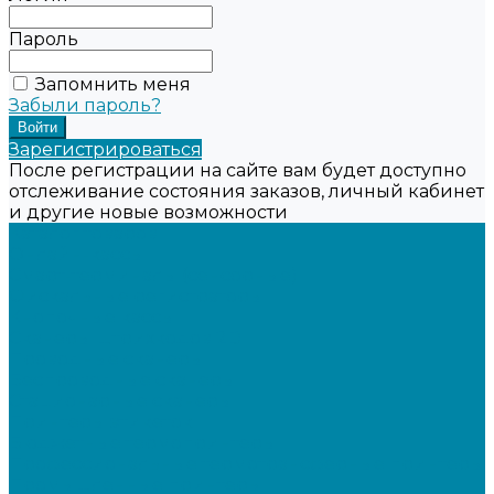
Пароль
Запомнить меня
Забыли пароль?
Зарегистрироваться
После регистрации на сайте вам будет доступно
отслеживание состояния заказов, личный кабинет
и другие новые возможности
Каталог товаров
Онлайн-кассы
Смарт-терминалы (сенсорные)
Фискальные регистраторы
Кнопочные кассы
Сканеры штрихкодов 2D
Проводные сканеры
Беспроводные сканеры
Стационарные сканеры
Принтеры этикеток
Бюджетные термопринтеры
Профессиональные термотрансферные принтеры
Промышленные принтеры