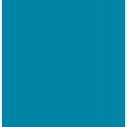
СБИС
Установка и настройка СБИС Электронная
отчетность
Подключение дополнительного абонента в
системе
Подключение к ЕГАИС АЛКОГОЛЬ
Тендерное сопровождение
Регистрация в ЕИС (ЕРУЗ)
Сопровождение торговых процедур
Оформление банковских гарантий
Электронная подпись
Установка и настройка ПО для работы с ЭП
Регистрация на торговой площадке/госпортале
Настройка и регистрация на портале ФГИС ЦС
SABY (СБИС)
SabyReport: Отчетность через интернет
SabyDocs: Электронный документооборот
SabyTrade: Поиск торгов и закупок
SabyBu: Бухгалтерия и учет
SabyProfile: Всё о компаниях и владельцах
SabyRetail: Автоматизация магазинов и
ресторанов
SabyTMS: ЭтРН и автоматизация логистики
Электронная подпись