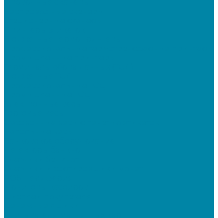
Проводные сканеры
Беспроводные сканеры
Стационарные сканеры
Принтеры этикеток
Бюджетные термопринтеры
Профессиональные термотрансферные принтеры
Промышленные принтеры
Терминалы сбора данных (ТСД)
Бюджетные ТСД
Профессиональные ТСД
Промышленные ТСД
Электронные весы
Торговые весы
Фасовочные весы с печатью этикеток
Напольные весы
Банковское оборудование
Детекторы банкнот
Счетчики банкнот
Счетчики и сортировщики монет
POS-периферия
Мониторы кассиров
Дисплеи покупателя
Денежные ящики
Считыватели магнитных карт