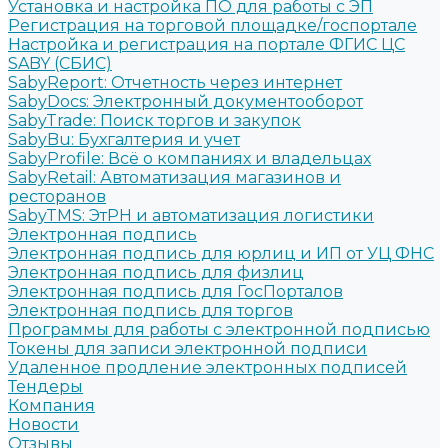
Установка и настройка ПО для работы с ЭП
Регистрация на торговой площадке/госпортале
Настройка и регистрация на портале ФГИС ЦС
SABY (СБИС)
SabyReport: Отчетность через интернет
SabyDocs: Электронный документооборот
SabyTrade: Поиск торгов и закупок
SabyBu: Бухгалтерия и учет
SabyProfile: Всё о компаниях и владельцах
SabyRetail: Автоматизация магазинов и
ресторанов
SabyTMS: ЭтРН и автоматизация логистики
Электронная подпись
Электронная подпись для юрлиц и ИП от УЦ ФНС
Электронная подпись для физлиц
Электронная подпись для ГосПорталов
Электронная подпись для торгов
Программы для работы с электронной подписью
Токены для записи электронной подписи
Удаленное продление электронных подписей
Тендеры
Компания
Новости
Отзывы