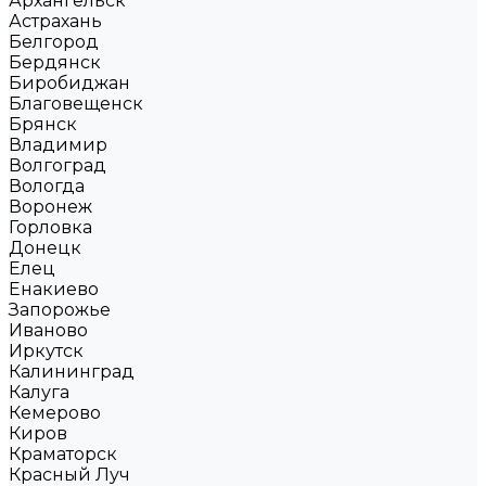
Архангельск
Астрахань
Белгород
Бердянск
Биробиджан
Благовещенск
Брянск
Владимир
Волгоград
Вологда
Воронеж
Горловка
Донецк
Елец
Енакиево
Запорожье
Иваново
Иркутск
Калининград
Калуга
Кемерово
Киров
Краматорск
Красный Луч