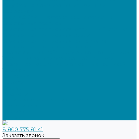
SabyRetail: Автоматизация магазинов и
ресторанов
SabyTMS: ЭтРН и автоматизация логистики
Электронная подпись
Электронная подпись для юрлиц и ИП от УЦ ФНС
Электронная подпись для физлиц
Электронная подпись для ГосПорталов
Электронная подпись для торгов
Программы для работы с электронной подписью
Токены для записи электронной подписи
Удаленное продление электронных подписей
Тендеры
Компания
Новости
Отзывы
Вакансии
Политика конфиденциальности
Сертификаты
Реквизиты
Контакты
8-800-775-81-41
Заказать звонок