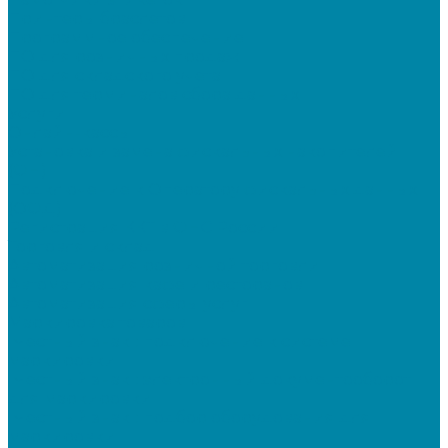
Принтеры браслетов
Программное обеспечение
ПО для розничных продаж
ПО для складского учета
ПО для терминалов сбора данных
Услуги
Онлайн-кассы
Установка и замена фискальных накопителей
(ФН)
Подключение к Оператору фискальных данных
(ОФД)
Регистрация ККТ в ФНС России
Торговля и склад
Автоматизация розничной торговли
Автоматизация кафе и ресторанов
Автоматизация сферы услуг
Маркировка товаров
"Честный знак": подключение к системе
маркировки
"Честный знак": электронный документооборот
для маркировки
"Честный знак": подбор оборудования для
маркировки