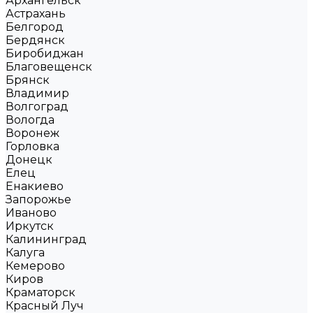
Архангельск
Астрахань
Белгород
Бердянск
Биробиджан
Благовещенск
Брянск
Владимир
Волгоград
Вологда
Воронеж
Горловка
Донецк
Елец
Енакиево
Запорожье
Иваново
Иркутск
Калининград
Калуга
Кемерово
Киров
Краматорск
Красный Луч