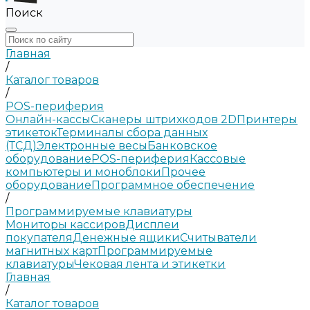
Поиск
Главная
/
Каталог товаров
/
POS-периферия
Онлайн-кассы
Сканеры штрихкодов 2D
Принтеры
этикеток
Терминалы сбора данных
(ТСД)
Электронные весы
Банковское
оборудование
POS-периферия
Кассовые
компьютеры и моноблоки
Прочее
оборудование
Программное обеспечение
/
Программируемые клавиатуры
Мониторы кассиров
Дисплеи
покупателя
Денежные ящики
Считыватели
магнитных карт
Программируемые
клавиатуры
Чековая лента и этикетки
Главная
/
Каталог товаров