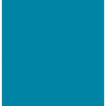
ПО для терминалов сбора данных
DataMobile
Mobile SMARTS: ЕГАИС 3
Mobile SMARTS: Склад 15
ПО на базе решений 1С
Электронная отчетность и документооборот (ЭДО)
Услуги
Онлайн-кассы
Установка и замена фискальных накопителей
(ФН)
Подключение к Оператору фискальных данных
(ОФД)
Регистрация ККТ в ФНС России
Торговля и склад
Автоматизация розничной торговли
Автоматизация кафе и ресторанов
Автоматизация сферы услуг
Маркировка товаров
&quot;Честный знак&quot;: подключение к
системе маркировки
&quot;Честный знак&quot;: электронный
документооборот для маркировки
&quot;Честный знак&quot;: подбор оборудования