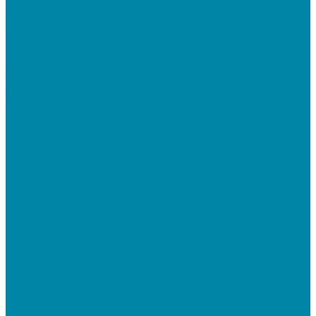
для маркировки
СБИС
Установка и настройка СБИС Электронная
отчетность
Подключение дополнительного абонента в
системе
Подключение к ЕГАИС АЛКОГОЛЬ
Тендерное сопровождение
Регистрация в ЕИС (ЕРУЗ)
Сопровождение торговых процедур
Оформление банковских гарантий
Электронная подпись
Установка и настройка ПО для работы с ЭП
Регистрация на торговой площадке/госпортале
Настройка и регистрация на портале ФГИС ЦС
SABY (СБИС)
SabyReport: Отчетность через интернет
SabyDocs: Электронный документооборот
SabyTrade: Поиск торгов и закупок
SabyBu: Бухгалтерия и учет
SabyProfile: Всё о компаниях и владельцах
SabyRetail: Автоматизация магазинов и
ресторанов
SabyTMS: ЭтРН и автоматизация логистики