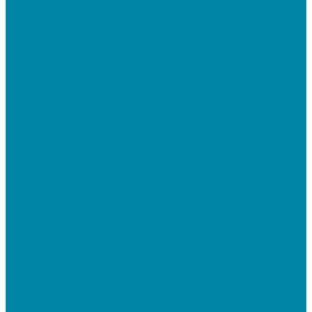
Кассовые POS моноблоки
Кассовые POS компьютеры
Дополнительные мониторы к POS-терминалам
Прочее оборудование
Для работы с КЭП(ЭЦП) и регистрации Онлайн
касс
Намотчики этикеток
Принтеры браслетов
Ручные аппликаторы этикеток
Прайс-чекеры
Принтеры чеков
Принтеры пластиковых карт
Энкодеры магнитных карт
Программное обеспечение
ПО для розничных продаж
1C Касса
1С Розница
Frontol 6
Frontol xPOS 3
СбиС для магазина
ПО для складского учета
1C Розница
1С Управление торговлей
СбиС торговля, закупки и складской учет