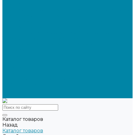
Электронная подпись
Электронная подпись для юрлиц и ИП от УЦ ФНС
Электронная подпись для физлиц
Электронная подпись для ГосПорталов
Электронная подпись для торгов
Программы для работы с электронной подписью
Токены для записи электронной подписи
Удаленное продление электронных подписей
Тендеры
Компания
Новости
Отзывы
Вакансии
Политика конфиденциальности
Сертификаты
Реквизиты
Контакты
Каталог товаров
Назад
Каталог товаров