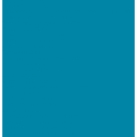
Бюджетные термопринтеры
Профессиональные термотрансферные принтеры
Промышленные принтеры
Терминалы сбора данных (ТСД)
Бюджетные ТСД
Профессиональные ТСД
Промышленные ТСД
Электронные весы
Торговые весы
Фасовочные весы с печатью этикеток
Напольные весы
Банковское оборудование
Детекторы банкнот
Счетчики банкнот
Счетчики и сортировщики монет
POS-периферия
Мониторы кассиров
Дисплеи покупателя
Денежные ящики
Считыватели магнитных карт
Программируемые клавиатуры
Чековая лента и этикетки
Кассовые компьютеры и моноблоки