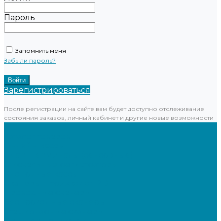
Пароль
Запомнить меня
Забыли пароль?
Зарегистрироваться
После регистрации на сайте вам будет доступно отслеживание
состояния заказов, личный кабинет и другие новые возможности
...
Каталог товаров
Онлайн-кассы
Смарт-терминалы (сенсорные)
Фискальные регистраторы
Кнопочные кассы
Сканеры штрихкодов 2D
Проводные сканеры
Беспроводные сканеры
Стационарные сканеры
Принтеры этикеток