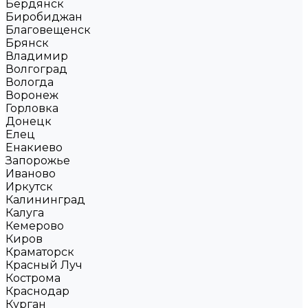
Бердянск
Биробиджан
Благовещенск
Брянск
Владимир
Волгоград
Вологда
Воронеж
Горловка
Донецк
Елец
Енакиево
Запорожье
Иваново
Иркутск
Калининград
Калуга
Кемерово
Киров
Краматорск
Красный Луч
Кострома
Краснодар
Курган